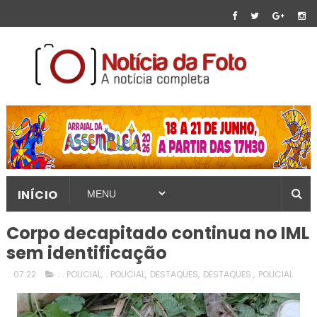
INÍCIO
Corpo decapitado continua no IML
sem identificação
07:22
. . POLICIAL
,
. POLICIAL
,
DESTAQUES
,
DESTAQUES.
,
POLICIAL