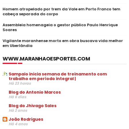
Homem atropelado por trem da Vale em Porto Franco tem
cabeça separada do corpo
Assembleia homenageia o gestor público Paulo Henrique
Soares
Vigilante maranhense morto em obra buscava vida melhor
em Uberlândia
WWW.MARANHAOESPORTES.COM
Sampaio inicia semana de treinamento com
trabalho em período integral |
Há 23 horas
Blog do Antonio Marcos
Há 6 dias
Blog do Jhivago Sales
Há 2 anos
João Rodrigues
Há 4 anos