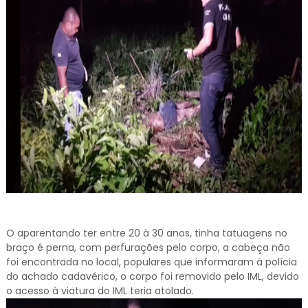
O aparentando ter entre 20 à 30 anos, tinha tatuagens no
braço é perna, com perfurações pelo corpo, a cabeça não
foi encontrada no local, populares que informaram à polícia
do achado cadavérico, o corpo foi removido pelo IML, devido
o acesso à viatura do IML teria atolado.