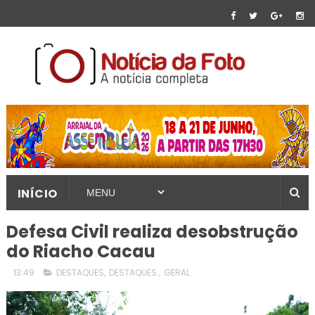
INÍCIO
Defesa Civil realiza desobstrução
do Riacho Cacau
13:49
DESTAQUES
,
DESTAQUES.
,
GERAL