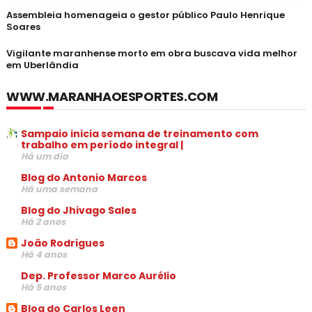
Assembleia homenageia o gestor público Paulo Henrique
Soares
Vigilante maranhense morto em obra buscava vida melhor
em Uberlândia
WWW.MARANHAOESPORTES.COM
Sampaio inicia semana de treinamento com
trabalho em período integral |
Há um dia
Blog do Antonio Marcos
Há uma semana
Blog do Jhivago Sales
Há 2 anos
João Rodrigues
Há 4 anos
Dep. Professor Marco Aurélio
Há 5 anos
Blog do Carlos Leen