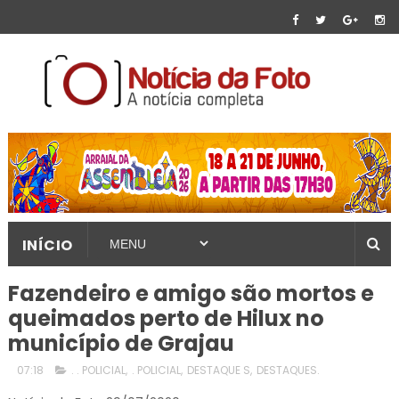
INÍCIO
Fazendeiro e amigo são mortos e
queimados perto de Hilux no
município de Grajau
07:18
. . POLICIAL
,
. POLICIAL
,
DESTAQUE S
,
DESTAQUES.