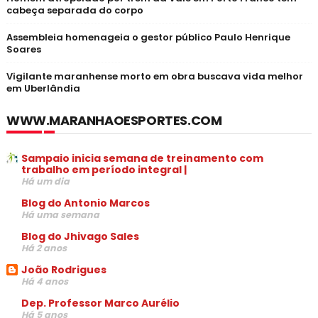
cabeça separada do corpo
Assembleia homenageia o gestor público Paulo Henrique
Soares
Vigilante maranhense morto em obra buscava vida melhor
em Uberlândia
WWW.MARANHAOESPORTES.COM
Sampaio inicia semana de treinamento com
trabalho em período integral |
Há um dia
Blog do Antonio Marcos
Há uma semana
Blog do Jhivago Sales
Há 2 anos
João Rodrigues
Há 4 anos
Dep. Professor Marco Aurélio
Há 5 anos