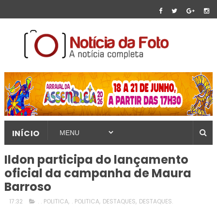
INÍCIO
Ildon participa do lançamento
oficial da campanha de Maura
Barroso
17:32
. . POLITICA
,
. POLITICA
,
DESTAQUES
,
DESTAQUES.