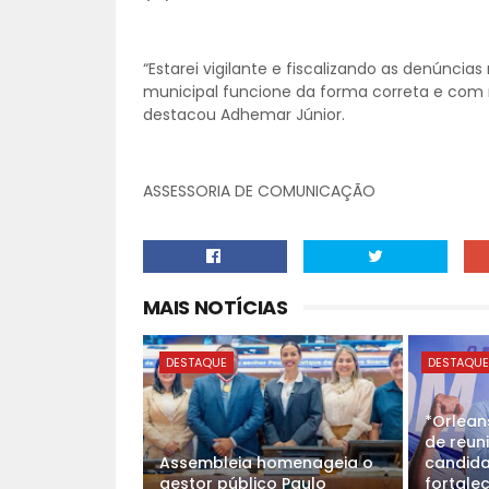
“Estarei vigilante e fiscalizando as denúncia
municipal funcione da forma correta e com 
destacou Adhemar Júnior.
ASSESSORIA DE COMUNICAÇÃO
MAIS NOTÍCIAS
DESTAQUE
DESTAQU
*Orlean
de reun
Assembleia homenageia o
candida
gestor público Paulo
fortale