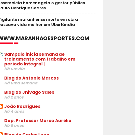
Assembleia homenageia o gestor público
Paulo Henrique Soares
Vigilante maranhense morto em obra
buscava vida melhor em Uberlândia
WWW.MARANHAOESPORTES.COM
Sampaio inicia semana de
treinamento com trabalho em
período integral |
Há um dia
Blog do Antonio Marcos
Há uma semana
Blog do Jhivago Sales
Há 2 anos
João Rodrigues
Há 4 anos
Dep. Professor Marco Aurélio
Há 5 anos
Blog do Carlos Leen