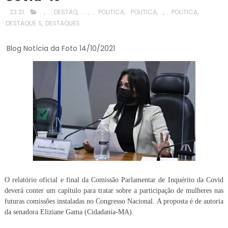
23:31
. .
,
. . DESTAQ
,
. . .
,
. . POLITICA
,
. POLITICA
,
..
,
.. POLITICA
,
DESTAQUE S
,
DESTAQUES
Blog Notícia da Foto 14/10/2021
O relatório oficial e final da Comissão Parlamentar de Inquérito da Covid
deverá conter um capítulo para tratar sobre a participação de mulheres nas
futuras comissões instaladas no Congresso Nacional. A proposta é de autoria
da senadora Eliziane Gama (Cidadania-MA).