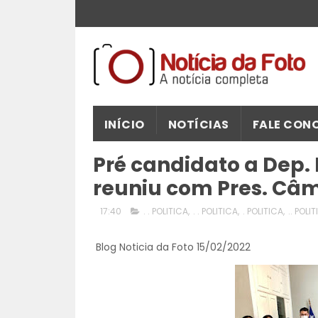
INÍCIO
NOTÍCIAS
FALE CON
Pré candidato a Dep. 
reuniu com Pres. Câm
17:40
. . POLITICA
,
. . POLITICA
,
. POLITICA
,
.. POLI
Blog Noticia da Foto 15/02/2022