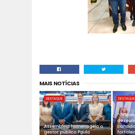
MAIS NOTÍCIAS
DESTAQUE
DESTAQU
*Orlean
de reun
Assembleia homenageia o
candida
gestor público Paulo
fortale