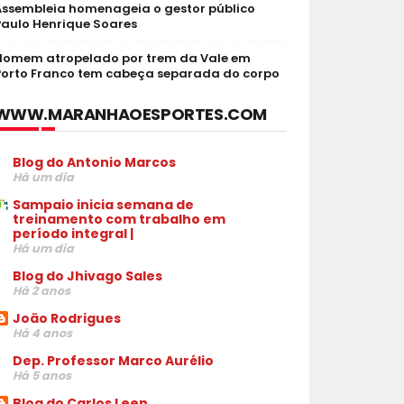
Assembleia homenageia o gestor público
Paulo Henrique Soares
Homem atropelado por trem da Vale em
Porto Franco tem cabeça separada do corpo
WWW.MARANHAOESPORTES.COM
Blog do Antonio Marcos
Há um dia
Sampaio inicia semana de
treinamento com trabalho em
período integral |
Há um dia
Blog do Jhivago Sales
Há 2 anos
João Rodrigues
Há 4 anos
Dep. Professor Marco Aurélio
Há 5 anos
Blog do Carlos Leen