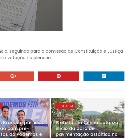
cia, seguindo para a comissão de Constituição e Justiça
em votação no plenário.
E
. POLITICA
s Brandão participa
Prefeito Léo Cunha autoriza
ião com pré-
início da obra de
tos do Podemos e
pavimentação asfáltica no