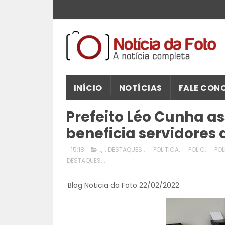
INÍCIO
NOTÍCIAS
FALE CON
Prefeito Léo Cunha as
beneficia servidores 
15:18
.
,
. DESTAQUES.
,
. . POLITICA
,
. . POLIC
,
. . PO
DESTAQUES. .
Blog Noticia da Foto 22/02/2022