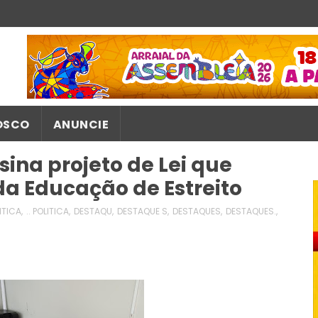
OSCO
ANUNCIE
sina projeto de Lei que
da Educação de Estreito
LITICA
,
.. POLITICA
,
DESTAQU
,
DESTAQUE S
,
DESTAQUES
,
DESTAQUES.
,