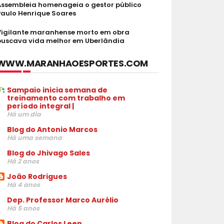
Assembleia homenageia o gestor público
Paulo Henrique Soares
Vigilante maranhense morto em obra
buscava vida melhor em Uberlândia
WWW.MARANHAOESPORTES.COM
Sampaio inicia semana de
treinamento com trabalho em
período integral |
Há um dia
Blog do Antonio Marcos
Há uma semana
Blog do Jhivago Sales
Há 2 anos
João Rodrigues
Há 4 anos
Dep. Professor Marco Aurélio
Há 5 anos
Blog do Carlos Leen