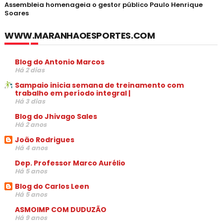
Assembleia homenageia o gestor público Paulo Henrique
Soares
WWW.MARANHAOESPORTES.COM
Blog do Antonio Marcos
Há 2 dias
Sampaio inicia semana de treinamento com
trabalho em período integral |
Há 3 dias
Blog do Jhivago Sales
Há 2 anos
João Rodrigues
Há 4 anos
Dep. Professor Marco Aurélio
Há 5 anos
Blog do Carlos Leen
Há 5 anos
ASMOIMP COM DUDUZÃO
Há 9 anos