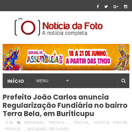
INÍCIO
Prefeito João Carlos anuncia
Regularização Fundiária no bairro
Terra Bela, em Buriticupu
11:36
. DESTAQUES.
,
. POLITICA
,
. .
,
. . POLICIAL
,
. . POLITICA
,
. POLICIAL
,
. POLITICA
,
. .
,
DESTAQUES
,
DESTAQUES.