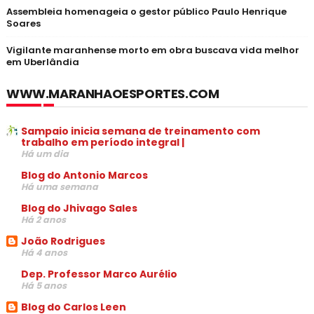
Assembleia homenageia o gestor público Paulo Henrique
Soares
Vigilante maranhense morto em obra buscava vida melhor
em Uberlândia
WWW.MARANHAOESPORTES.COM
Sampaio inicia semana de treinamento com
trabalho em período integral |
Há um dia
Blog do Antonio Marcos
Há uma semana
Blog do Jhivago Sales
Há 2 anos
João Rodrigues
Há 4 anos
Dep. Professor Marco Aurélio
Há 5 anos
Blog do Carlos Leen