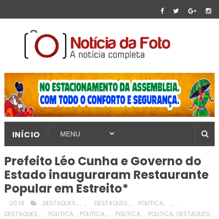
INÍCIO
Prefeito Léo Cunha e Governo do
Estado inauguraram Restaurante
Popular em Estreito*
00:14
. DESTAQUES.
,
. .
,
. . DESTAQUES.
,
. . POLITICA
,
. .
,
. .
DESTAQUES.
,
. . POLITICA
,
. POLITICA
,
.. . POLITICA
,
.. POLITICA
,
DESTAQUES.
,