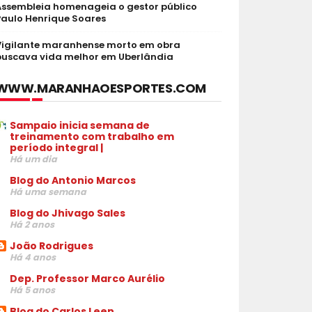
Assembleia homenageia o gestor público
Paulo Henrique Soares
Vigilante maranhense morto em obra
buscava vida melhor em Uberlândia
WWW.MARANHAOESPORTES.COM
Sampaio inicia semana de
treinamento com trabalho em
período integral |
Há um dia
Blog do Antonio Marcos
Há uma semana
Blog do Jhivago Sales
Há 2 anos
João Rodrigues
Há 4 anos
Dep. Professor Marco Aurélio
Há 5 anos
Blog do Carlos Leen