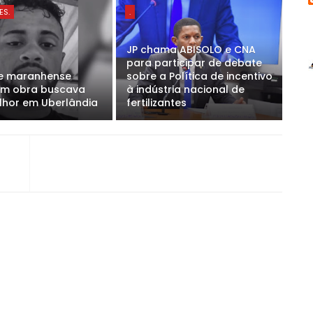
ES.
.
JP chama ABISOLO e CNA
para participar de debate
te maranhense
sobre a Política de incentivo
em obra buscava
à indústria nacional de
lhor em Uberlândia
fertilizantes