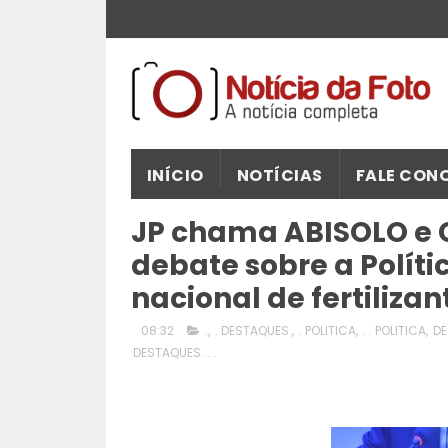
INÍCIO
NOTÍCIAS
FALE CON
JP chama ABISOLO e C
debate sobre a Políti
nacional de fertilizan
08:32
.
,
. DESTAQUES.
,
. POLITICA
,
. . POLITICA
,
DE
DESTAQUES. . .