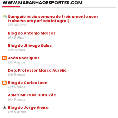
WWW.MARANHAOESPORTES.COM
Sampaio inicia semana de treinamento com
trabalho em período integral |
Há um dia
Blog do Antonio Marcos
Há 6 dias
Blog do Jhivago Sales
Há 2 anos
João Rodrigues
Há 4 anos
Dep. Professor Marco Aurélio
Há 5 anos
Blog do Carlos Leen
Há 5 anos
ASMOIMP COM DUDUZÃO
Há 9 anos
Blog do Jorge Vieira
Há 11 anos