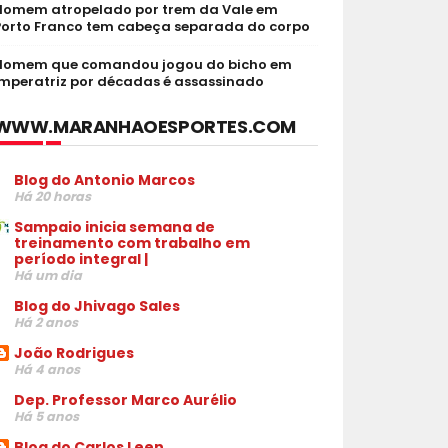
Homem atropelado por trem da Vale em
Porto Franco tem cabeça separada do corpo
Homem que comandou jogou do bicho em
Imperatriz por décadas é assassinado
WWW.MARANHAOESPORTES.COM
Blog do Antonio Marcos
Há 20 horas
Sampaio inicia semana de
treinamento com trabalho em
período integral |
Há um dia
Blog do Jhivago Sales
Há 2 anos
João Rodrigues
Há 4 anos
Dep. Professor Marco Aurélio
Há 5 anos
Blog do Carlos Leen