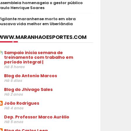
Assembleia homenageia o gestor público
Paulo Henrique Soares
Vigilante maranhense morto em obra
buscava vida melhor em Uberlândia
WWW.MARANHAOESPORTES.COM
Sampaio inicia semana de
treinamento com trabalho em
período integral |
Há 8 horas
Blog do Antonio Marcos
Há 6 dias
Blog do Jhivago Sales
Há 2 anos
João Rodrigues
Há 4 anos
Dep. Professor Marco Aurélio
Há 5 anos
Blog do Carlos Leen