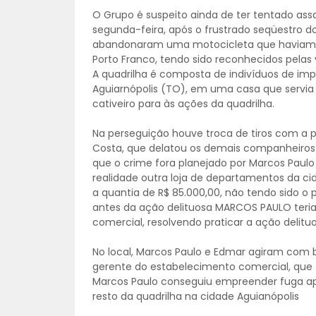
O Grupo é suspeito ainda de ter tentado assa
segunda-feira, após o frustrado seqüestro 
abandonaram uma motocicleta que haviam 
Porto Franco, tendo sido reconhecidos pelas 
A quadrilha é composta de indivíduos de impe
Aguiarnópolis (TO), em uma casa que servia 
cativeiro para às ações da quadrilha.
Na perseguição houve troca de tiros com a polí
Costa, que delatou os demais companheiros
que o crime fora planejado por Marcos Paulo 
realidade outra loja de departamentos da c
a quantia de R$ 85.000,00, não tendo sido 
antes da ação delituosa MARCOS PAULO teria
comercial, resolvendo praticar a ação delituo
No local, Marcos Paulo e Edmar agiram com 
gerente do estabelecimento comercial, que te
Marcos Paulo conseguiu empreender fuga após
resto da quadrilha na cidade Aguianópolis