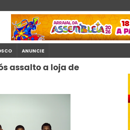
OSCO
ANUNCIE
s assalto a loja de