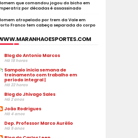
Homem que comandou jogou do bicho em
Imperatriz por décadas é assassinado
Homem atropelado por trem da Vale em
Porto Franco tem cabeça separada do corpo
WWW.MARANHAOESPORTES.COM
Blog do Antonio Marcos
Há 18 horas
Sampaio inicia semana de
treinamento com trabalho em
período integral |
Há 22 horas
Blog do Jhivago Sales
Há 2 anos
João Rodrigues
Há 4 anos
Dep. Professor Marco Aurélio
Há 5 anos
Blog do Carlos Leen