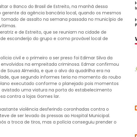
ltar o Banco do Brasil de Estreito, na manhã dessa
do gerente da agência bancária local, quando os mesmos
tomado de assalto na semana passada no município de
vítimas.
ratriz e de Estreito, que se reuniam na cidade de
de esconderijo do grupo e como provável local de
cia civil e o primeiro a ser preso foi Edimar Silva da
 envolvidos na empreitada criminosa. Edmar confirmou
de Sousa Almeida, e que o alvo da quadrilha era na
idade, que segundo informes teria no momento do roubo
o plano executado conforme o planejado pois momentos
 avistado uma viatura na porta do estabelecimento
sa contra a lojas Gomes lar.
bastante violência desferindo coronhadas contra o
ve de ser levado às pressas ao Hospital Municipal.
 a troca de tiros, mas a polícia conseguiu prender o