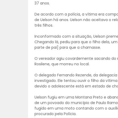
37 anos.
De acordo com a polícia, a vítima era comp
de Uelson há anos. Uelson não aceitava o r
três filhos.
Inconformado com a situação, Uelson premedi
Chegando lá, pediu para que o filho dela, um
parte de pai] para que a chamasse.
O vereador agiu covardemente sacando do rev
Rosilene, que morreu no local.
O delegado Fernando Rezende, da delegacia 
investigado. Ele tentou ouvir o filho da víti
devido o adolescente está em estado de ch
Uelson fugiu em uma Montana Preto e aband
de um povoado do município de Paulo Ramos
fugido em uma moto contando com o auxíli
procurado pela Polícia.