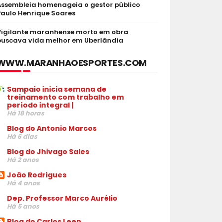
Assembleia homenageia o gestor público
Paulo Henrique Soares
Vigilante maranhense morto em obra
buscava vida melhor em Uberlândia
WWW.MARANHAOESPORTES.COM
Sampaio inicia semana de
treinamento com trabalho em
período integral |
Há 18 horas
Blog do Antonio Marcos
Há 6 dias
Blog do Jhivago Sales
Há 2 anos
João Rodrigues
Há 4 anos
Dep. Professor Marco Aurélio
Há 5 anos
Blog do Carlos Leen