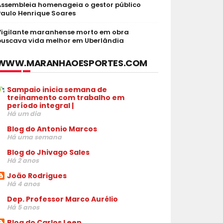
Assembleia homenageia o gestor público
Paulo Henrique Soares
Vigilante maranhense morto em obra
buscava vida melhor em Uberlândia
WWW.MARANHAOESPORTES.COM
Sampaio inicia semana de
treinamento com trabalho em
período integral |
Há um dia
Blog do Antonio Marcos
Há uma semana
Blog do Jhivago Sales
Há 2 anos
João Rodrigues
Há 4 anos
Dep. Professor Marco Aurélio
Há 5 anos
Blog do Carlos Leen