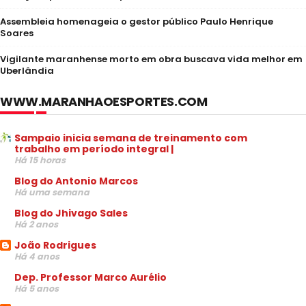
Assembleia homenageia o gestor público Paulo Henrique
Soares
Vigilante maranhense morto em obra buscava vida melhor em
Uberlândia
WWW.MARANHAOESPORTES.COM
Sampaio inicia semana de treinamento com
trabalho em período integral |
Há 15 horas
Blog do Antonio Marcos
Há uma semana
Blog do Jhivago Sales
Há 2 anos
João Rodrigues
Há 4 anos
Dep. Professor Marco Aurélio
Há 5 anos