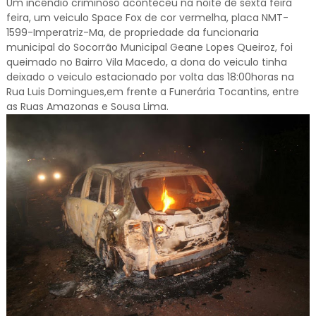
Um incêndio criminoso aconteceu na noite de sexta feira
feira, um veiculo Space Fox de cor vermelha, placa NMT-
1599-Imperatriz-Ma, de propriedade da funcionaria
municipal do Socorrão Municipal Geane Lopes Queiroz, foi
queimado no Bairro Vila Macedo, a dona do veiculo tinha
deixado o veiculo estacionado por volta das 18:00horas na
Rua Luis Domingues,em frente a Funerária Tocantins, entre
as Ruas Amazonas e Sousa Lima.