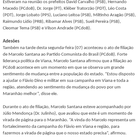
Estiveram na reunião os prefeitos David Carvalho (PSB), Hernando
Macedo (PCdoB), Dr. Jorge (PT), Kléber Tratorzão (PDT), Léo Costa
(PDT), Jorge Lobato (PPS), Luciano Leitoa (PSB), Miltinho Aragão (PSB),
Raimundo Lídio (PRB), Ribamar Alves (PSB), Sueli Pereira (PSB),
Cleomar Tema (PSB) e Vilson Andrade (PCdoB).
Adesões
Também na tarde desta segunda-feira (07) aconteceu o ato de filiação
de Marcelo Santana ao Partido Comunista do Brasil (PCdoB). Forte
liderança política de Viana, Marcelo Santana afirmou que a filiação ao
PCdoB acontece em um momento em que se observa um grande
sentimento de mudança entre a população do estado. “Estou disposto
a ajudar o Flávio Dino e militar em sua campanha em Viana e toda a
região, atendendo ao sentimento de mudança do povo por um
Maranhão melhor”, disse ele.
Durante o ato de filiação, Marcelo Santana esteve acompanhado por
Júlio Mendonça (Dr. Julinho), que avaliou que este é um momento de
virada de página para o Maranhão. “A vinda do Marcelo representa um
fortalecimento da campanha do Flávio em Viana e região, para
fazermos a virada de página que o nosso estado precisa”, afirmou.