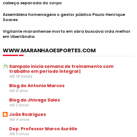
cabeça separada do corpo
Assembleia homenageia o gestor público Paulo Henrique
Soares
Vigilante maranhense morto em obra buscava vida melhor
em Uberlândia
WWW.MARANHAOESPORTES.COM
Sampaio inicia semana de treinamento com
trabalho em período integral |
Há 19 horas
Blog do Antonio Marcos
Há 6 dias
Blog do Jhivago Sales
Há 2 anos
João Rodrigues
Há 4 anos
Dep. Professor Marco Aurélio
Há 5 anos