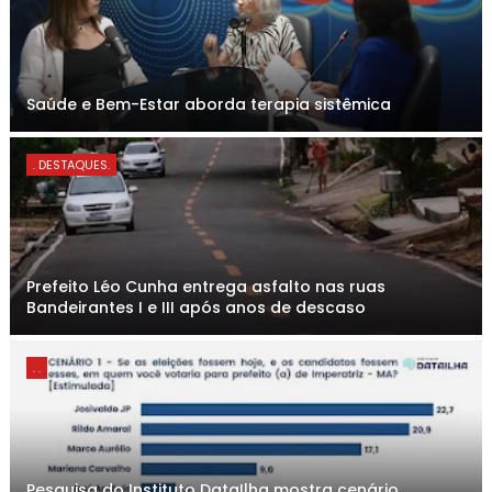
Saúde e Bem-Estar aborda terapia sistêmica
. DESTAQUES.
Prefeito Léo Cunha entrega asfalto nas ruas
Bandeirantes I e III após anos de descaso
. .
Pesquisa do Instituto DataIlha mostra cenário