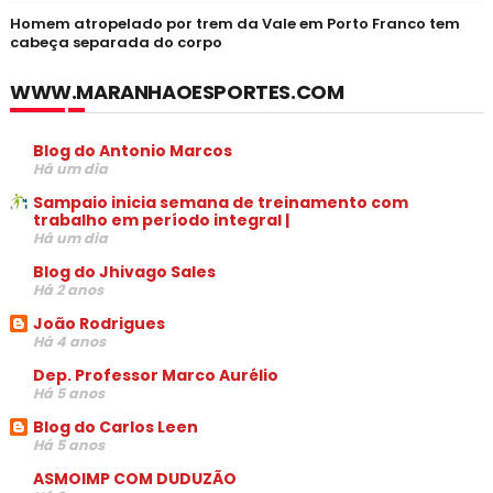
Homem atropelado por trem da Vale em Porto Franco tem
cabeça separada do corpo
WWW.MARANHAOESPORTES.COM
Blog do Antonio Marcos
Há um dia
Sampaio inicia semana de treinamento com
trabalho em período integral |
Há um dia
Blog do Jhivago Sales
Há 2 anos
João Rodrigues
Há 4 anos
Dep. Professor Marco Aurélio
Há 5 anos
Blog do Carlos Leen
Há 5 anos
ASMOIMP COM DUDUZÃO