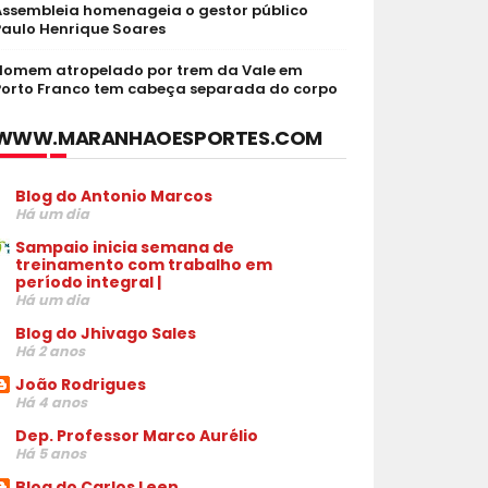
Assembleia homenageia o gestor público
Paulo Henrique Soares
Homem atropelado por trem da Vale em
Porto Franco tem cabeça separada do corpo
WWW.MARANHAOESPORTES.COM
Blog do Antonio Marcos
Há um dia
Sampaio inicia semana de
treinamento com trabalho em
período integral |
Há um dia
Blog do Jhivago Sales
Há 2 anos
João Rodrigues
Há 4 anos
Dep. Professor Marco Aurélio
Há 5 anos
Blog do Carlos Leen