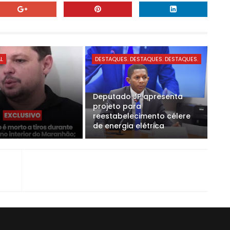
AL
DESTAQUES. DESTAQUES. DESTAQUES.
Deputado JP apresenta
projeto para
reestabelecimento célere
de energia elétrica