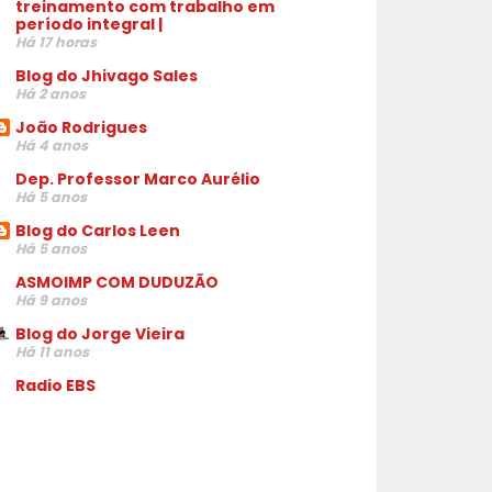
treinamento com trabalho em
período integral |
Há 17 horas
Blog do Jhivago Sales
Há 2 anos
João Rodrigues
Há 4 anos
Dep. Professor Marco Aurélio
Há 5 anos
Blog do Carlos Leen
Há 5 anos
ASMOIMP COM DUDUZÃO
Há 9 anos
Blog do Jorge Vieira
Há 11 anos
Radio EBS