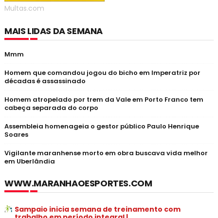
Multas.com
MAIS LIDAS DA SEMANA
Mmm
Homem que comandou jogou do bicho em Imperatriz por
décadas é assassinado
Homem atropelado por trem da Vale em Porto Franco tem
cabeça separada do corpo
Assembleia homenageia o gestor público Paulo Henrique
Soares
Vigilante maranhense morto em obra buscava vida melhor
em Uberlândia
WWW.MARANHAOESPORTES.COM
Sampaio inicia semana de treinamento com
trabalho em período integral |