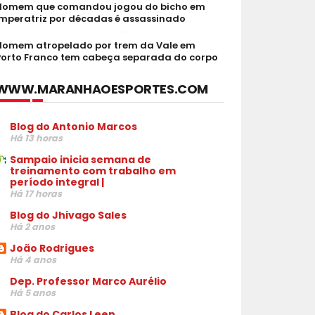
Homem que comandou jogou do bicho em
Imperatriz por décadas é assassinado
Homem atropelado por trem da Vale em
Porto Franco tem cabeça separada do corpo
WWW.MARANHAOESPORTES.COM
Blog do Antonio Marcos
Há 13 horas
Sampaio inicia semana de
treinamento com trabalho em
período integral |
Há 17 horas
Blog do Jhivago Sales
Há 2 anos
João Rodrigues
Há 4 anos
Dep. Professor Marco Aurélio
Há 5 anos
Blog do Carlos Leen