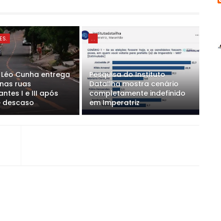
ES.
. .
o Léo Cunha entrega
Pesquisa do Instituto
 nas ruas
DataIlha mostra cenário
ntes I e III após
completamente indefinido
e descaso
em Imperatriz