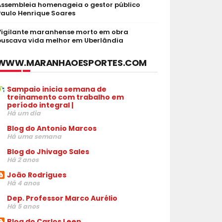
Assembleia homenageia o gestor público
Paulo Henrique Soares
Vigilante maranhense morto em obra
buscava vida melhor em Uberlândia
WWW.MARANHAOESPORTES.COM
Sampaio inicia semana de
treinamento com trabalho em
período integral |
Há um dia
Blog do Antonio Marcos
Há uma semana
Blog do Jhivago Sales
Há 2 anos
João Rodrigues
Há 4 anos
Dep. Professor Marco Aurélio
Há 5 anos
Blog do Carlos Leen