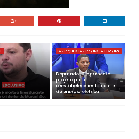
AL
DESTAQUES. DESTAQUES. DESTAQUES.
Deputado JP apresenta
projeto para
reestabelecimento célere
de energia elétrica