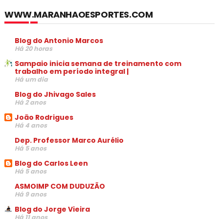
WWW.MARANHAOESPORTES.COM
Blog do Antonio Marcos
Há 20 horas
Sampaio inicia semana de treinamento com
trabalho em período integral |
Há um dia
Blog do Jhivago Sales
Há 2 anos
João Rodrigues
Há 4 anos
Dep. Professor Marco Aurélio
Há 5 anos
Blog do Carlos Leen
Há 5 anos
ASMOIMP COM DUDUZÃO
Há 9 anos
Blog do Jorge Vieira
Há 11 anos