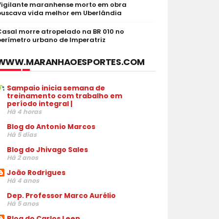
Vigilante maranhense morto em obra
buscava vida melhor em Uberlândia
Casal morre atropelado na BR 010 no
perímetro urbano de Imperatriz
WWW.MARANHAOESPORTES.COM
Sampaio inicia semana de
treinamento com trabalho em
período integral |
Há 4 horas
Blog do Antonio Marcos
Há 5 dias
Blog do Jhivago Sales
Há 2 anos
João Rodrigues
Há 4 anos
Dep. Professor Marco Aurélio
Há 5 anos
Blog do Carlos Leen