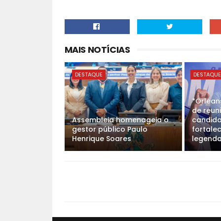
MAIS NOTÍCIAS
DESTAQUE
DESTAQU
*Orlean
de reun
Assembleia homenageia o
candida
gestor público Paulo
fortale
Henrique Soares
legenda