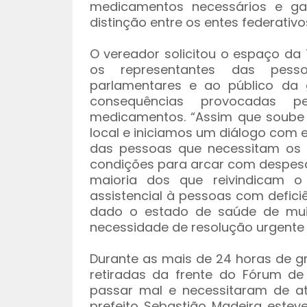
medicamentos necessários e gar
distinção entre os entes federati
O vereador solicitou o espaço da
os representantes das pess
parlamentares e ao público da
consequências provocadas p
medicamentos. “Assim que soube 
local e iniciamos um diálogo com 
das pessoas que necessitam os
condições para arcar com despesa
maioria dos que reivindicam o
assistencial à pessoas com defici
dado o estado de saúde de mui
necessidade de resolução urgente p
Durante as mais de 24 horas de g
retiradas da frente do Fórum de
passar mal e necessitaram de at
prefeito Sebastião Madeira estev