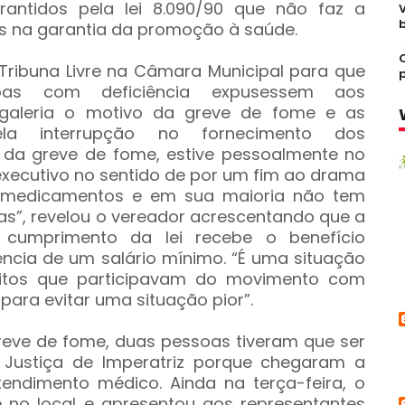
antidos pela lei 8.090/90 que não faz a
vos na garantia da promoção à saúde.
 Tribuna Livre na Câmara Municipal para que
oas com deficiência expusessem aos
 galeria o motivo da greve de fome e as
ela interrupção no fornecimento dos
da greve de fome, estive pessoalmente no
executivo no sentido de por um fim ao drama
 medicamentos e em sua maioria não tem
s”, revelou o vereador acrescentando que a
 cumprimento da lei recebe o benefício
ência de um salário mínimo. “É uma situação
tos que participavam do movimento com
ara evitar uma situação pior”.
reve de fome, duas pessoas tiveram que ser
 Justiça de Imperatriz porque chegaram a
endimento médico. Ainda na terça-feira, o
e no local e apresentou aos representantes