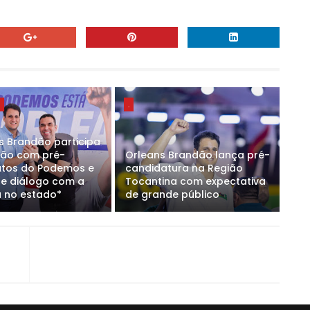
E
.
s Brandão participa
ião com pré-
Orleans Brandão lança pré-
tos do Podemos e
candidatura na Região
ce diálogo com a
Tocantina com expectativa
 no estado*
de grande público