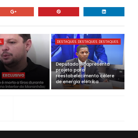
AL
DESTAQUES. DESTAQUES. DESTAQUES.
Deputado JP apresenta
projeto para
reestabelecimento célere
de energia elétrica