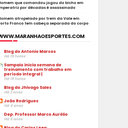
Homem que comandou jogou do bicho em
Imperatriz por décadas é assassinado
Homem atropelado por trem da Vale em
Porto Franco tem cabeça separada do corpo
WWW.MARANHAOESPORTES.COM
Blog do Antonio Marcos
Há 15 horas
Sampaio inicia semana de
treinamento com trabalho em
período integral |
Há 19 horas
Blog do Jhivago Sales
Há 2 anos
João Rodrigues
Há 4 anos
Dep. Professor Marco Aurélio
Há 5 anos
Blog do Carlos Leen