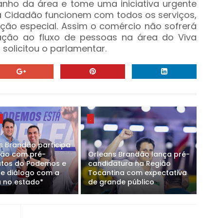
nho da área e tome uma iniciativa urgente
a Cidadão funcionem com todos os serviços,
ão especial. Assim o comércio não sofrerá
ção ao fluxo de pessoas na área do Viva
solicitou o parlamentar.
E
.
s Brandão participa
ião com pré-
Orleans Brandão lança pré-
tos do Podemos e
candidatura na Região
ce diálogo com a
Tocantina com expectativa
 no estado*
de grande público