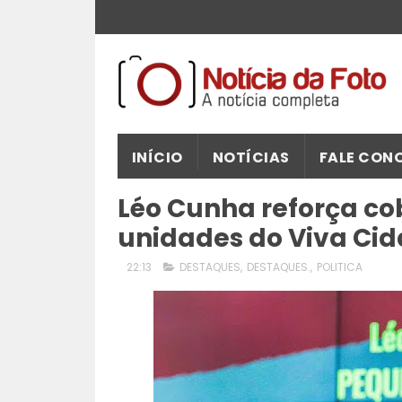
INÍCIO
NOTÍCIAS
FALE CON
Léo Cunha reforça co
unidades do Viva Ci
22:13
DESTAQUES
,
DESTAQUES.
,
POLITICA