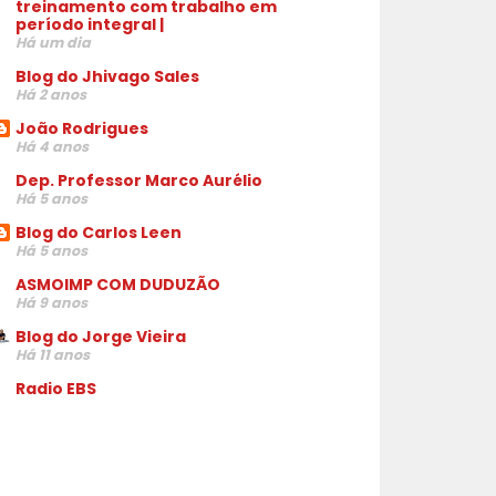
treinamento com trabalho em
período integral |
Há um dia
Blog do Jhivago Sales
Há 2 anos
João Rodrigues
Há 4 anos
Dep. Professor Marco Aurélio
Há 5 anos
Blog do Carlos Leen
Há 5 anos
ASMOIMP COM DUDUZÃO
Há 9 anos
Blog do Jorge Vieira
Há 11 anos
Radio EBS