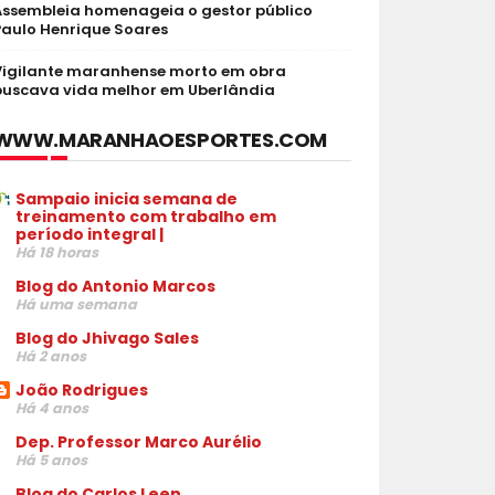
Assembleia homenageia o gestor público
Paulo Henrique Soares
Vigilante maranhense morto em obra
buscava vida melhor em Uberlândia
WWW.MARANHAOESPORTES.COM
Sampaio inicia semana de
treinamento com trabalho em
período integral |
Há 18 horas
Blog do Antonio Marcos
Há uma semana
Blog do Jhivago Sales
Há 2 anos
João Rodrigues
Há 4 anos
Dep. Professor Marco Aurélio
Há 5 anos
Blog do Carlos Leen