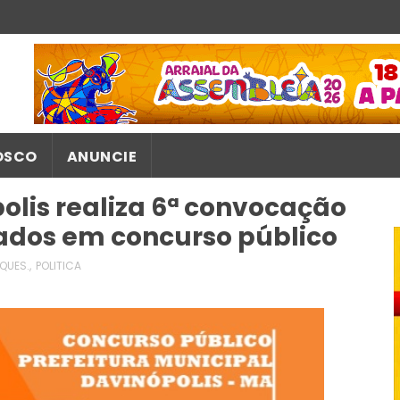
OSCO
ANUNCIE
olis realiza 6ª convocação
ados em concurso público
QUES.
,
POLITICA