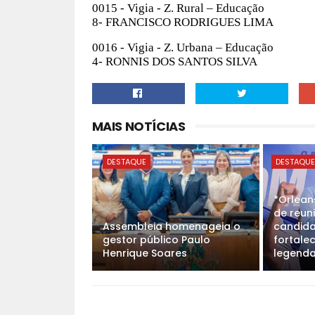
0015 - Vigia - Z. Rural – Educação
8- FRANCISCO RODRIGUES LIMA
0016 - Vigia - Z. Urbana – Educação
4- RONNIS DOS SANTOS SILVA
MAIS NOTÍCIAS
DESTAQUE
DESTAQU
*Orlean
de reun
Assembleia homenageia o
candida
gestor público Paulo
fortale
Henrique Soares
legenda