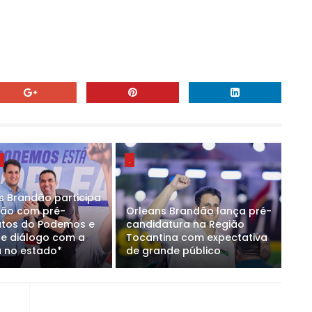
E
.
s Brandão participa
ião com pré-
Orleans Brandão lança pré-
tos do Podemos e
candidatura na Região
ce diálogo com a
Tocantina com expectativa
 no estado*
de grande público