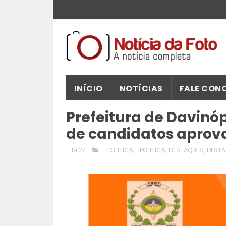
INÍCIO
NOTÍCIAS
FALE CON
Prefeitura de Davinóp
de candidatos aprov
19:27
. . POLITICA
,
. POLITICA
,
DESTAQUES
,
DESTA