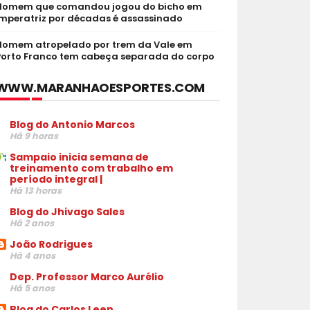
Homem que comandou jogou do bicho em
Imperatriz por décadas é assassinado
Homem atropelado por trem da Vale em
Porto Franco tem cabeça separada do corpo
WWW.MARANHAOESPORTES.COM
Blog do Antonio Marcos
Há 9 horas
Sampaio inicia semana de
treinamento com trabalho em
período integral |
Há 13 horas
Blog do Jhivago Sales
Há 2 anos
João Rodrigues
Há 4 anos
Dep. Professor Marco Aurélio
Há 5 anos
Blog do Carlos Leen