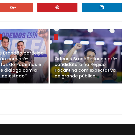
E
.
s Brandão participa
ião com pré-
Orleans Brandão lança pré-
tos do Podemos e
candidatura na Região
ce diálogo com a
Tocantina com expectativa
 no estado*
de grande público