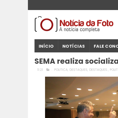
INÍCIO
NOTÍCIAS
FALE CON
SEMA realiza socializ
11:21
. . POLITICA
,
DESTAQUES
,
DESTAQUES.
,
POLI