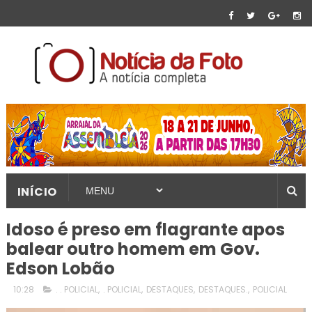
INÍCIO
Idoso é preso em flagrante apos
balear outro homem em Gov.
Edson Lobão
10:28
. . POLICIAL
,
. POLICIAL
,
DESTAQUES
,
DESTAQUES.
,
POLICIAL