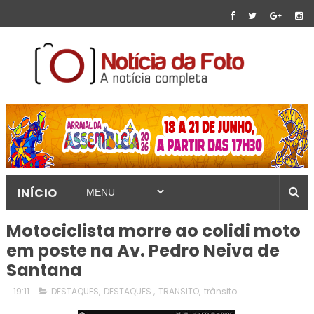
INÍCIO
Motociclista morre ao colidi moto
em poste na Av. Pedro Neiva de
Santana
19:11
DESTAQUES
,
DESTAQUES.
,
TRANSITO
,
trânsito