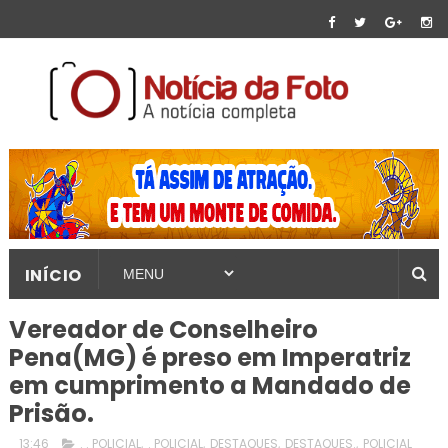
INÍCIO
Vereador de Conselheiro
Pena(MG) é preso em Imperatriz
em cumprimento a Mandado de
Prisão.
13:46
. . POLICIAL
,
. POLICIAL
,
DESTAQUES
,
DESTAQUES.
,
POLICIAL