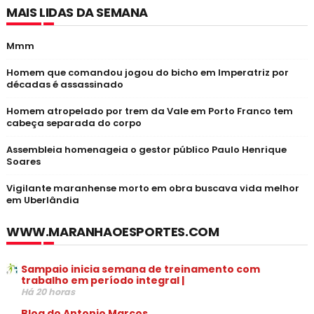
MAIS LIDAS DA SEMANA
Mmm
Homem que comandou jogou do bicho em Imperatriz por
décadas é assassinado
Homem atropelado por trem da Vale em Porto Franco tem
cabeça separada do corpo
Assembleia homenageia o gestor público Paulo Henrique
Soares
Vigilante maranhense morto em obra buscava vida melhor
em Uberlândia
WWW.MARANHAOESPORTES.COM
Sampaio inicia semana de treinamento com
trabalho em período integral |
Há 20 horas
Blog do Antonio Marcos