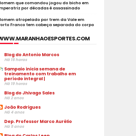
Homem que comandou jogou do bicho em
Imperatriz por décadas é assassinado
Homem atropelado por trem da Vale em
Porto Franco tem cabeça separada do corpo
WWW.MARANHAOESPORTES.COM
Blog do Antonio Marcos
Há 15 horas
Sampaio inicia semana de
treinamento com trabalho em
período integral |
Há 19 horas
Blog do Jhivago Sales
Há 2 anos
João Rodrigues
Há 4 anos
Dep. Professor Marco Aurélio
Há 5 anos
Blog do Carlos Leen