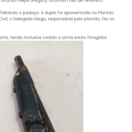
fonso Felipe Gregory, ocorrido mês de fevereiro.
faltando o pedaço. A dupla foi apresentada no Plantão
ivil, o Delegado Diego, responsável pelo plantão, fez os
rte, tendo inclusive cedido a arma estão foragidos.