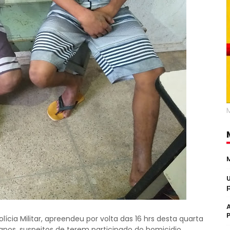
lícia Militar, apreendeu por volta das 16 hrs desta quarta
anos, suspeitos de terem participado do homicidio