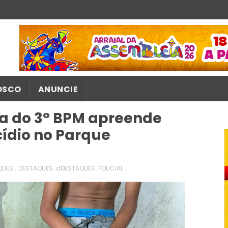
OSCO
ANUNCIE
ia do 3° BPM apreende
ídio no Parque
QUES.
,
DESTAQUES. dDESTAQUES. POLICIAL