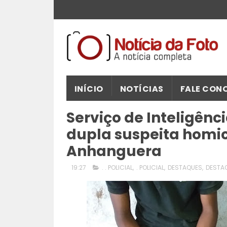
INÍCIO
NOTÍCIAS
FALE CON
Serviço de Inteligênc
dupla suspeita homic
Anhanguera
19:27
. . POLICIAL
,
. POLICIAL
,
DESTAQUES
,
DESTA