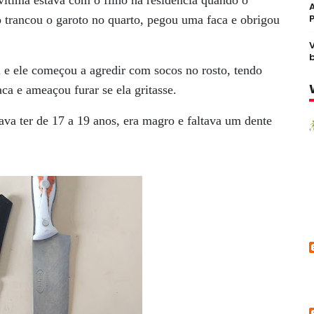
 vítima estava com o filho na residência quando o
 trancou o garoto no quarto, pegou uma faca e obrigou
ou e ele começou a agredir com socos no rosto, tendo
a e ameaçou furar se ela gritasse.
va ter de 17 a 19 anos, era magro e faltava um dente