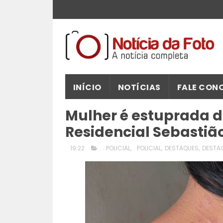
INÍCIO
NOTÍCIAS
FALE CON
Mulher é estuprada d
Residencial Sebastião
19:22
. . POLICIAL
,
. POLICIAL
,
DESTAQUES
,
DESTA