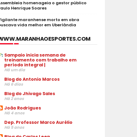
Assembleia homenageia o gestor público
Paulo Henrique Soares
Vigilante maranhense morto em obra
buscava vida melhor em Uberlândia
WWW.MARANHAOESPORTES.COM
Sampaio inicia semana de
treinamento com trabalho em
período integral |
Há um dia
Blog do Antonio Marcos
Há 6 dias
Blog do Jhivago Sales
Há 2 anos
João Rodrigues
Há 4 anos
Dep. Professor Marco Aurélio
Há 5 anos
Blog do Carlos Leen