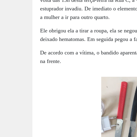
volta das 15h desta terça-feira na Rua C, a
estuprador invadiu. De imediato o elemento
a mulher a ir para outro quarto.
Ele obrigou ela a tirar a roupa, ela se neg
deixado hematomas. Em seguida pegou a fac
De acordo com a vítima, o bandido aparenta
na frente.