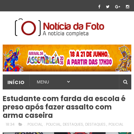
INÍCIO
Estudante com farda da escola é
preso após fazer assalto com
arma caseira
18:34
. . POLICIAL
,
. POLICIAL
,
DESTAQUES
,
DESTAQUES.
,
POLICIAL