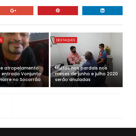
ES
DESTAQUES
de atropelamento
Multas nos pardais nos
 entrada Vonjunto
meses de junho e julho 2020
 morre no Socorrão
serão anuladas