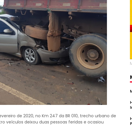
 fevereiro de 2020, no Km 247 da BR 010, trecho urbano de
o veículos deixou duas pessoas feridas e ocasiou