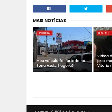
MAIS NOTÍCIAS
. POLICIAL
DESTAQU
Vitima 
Meu veículo foi furtado na
proximo
Zona Azul... E agora?
Vitoria
COPYRIGHT ©
2026
NOTÍCIA DA FOTO