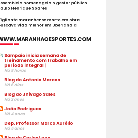
Assembleia homenageia o gestor público
Paulo Henrique Soares
Vigilante maranhense morto em obra
buscava vida melhor em Uberlândia
WWW.MARANHAOESPORTES.COM
Sampaio inicia semana de
treinamento com trabalho em
período integral |
Há 9 horas
Blog do Antonio Marcos
Há 6 dias
Blog do Jhivago Sales
Há 2 anos
João Rodrigues
Há 4 anos
Dep. Professor Marco Aurélio
Há 5 anos
Blog do Carlos Leen