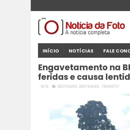
INÍCIO
NOTÍCIAS
FALE CON
Engavetamento na BR
feridas e causa lenti
16:13
DESTAQUES
,
DESTAQUES.
,
TRANSITO