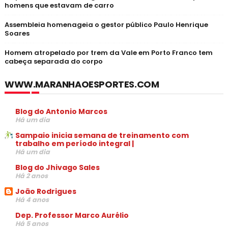
homens que estavam de carro
Assembleia homenageia o gestor público Paulo Henrique
Soares
Homem atropelado por trem da Vale em Porto Franco tem
cabeça separada do corpo
WWW.MARANHAOESPORTES.COM
Blog do Antonio Marcos
Há um dia
Sampaio inicia semana de treinamento com
trabalho em período integral |
Há um dia
Blog do Jhivago Sales
Há 2 anos
João Rodrigues
Há 4 anos
Dep. Professor Marco Aurélio
Há 5 anos