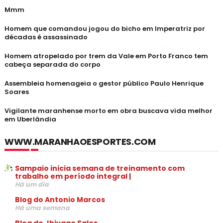
Mmm
Homem que comandou jogou do bicho em Imperatriz por
décadas é assassinado
Homem atropelado por trem da Vale em Porto Franco tem
cabeça separada do corpo
Assembleia homenageia o gestor público Paulo Henrique
Soares
Vigilante maranhense morto em obra buscava vida melhor
em Uberlândia
WWW.MARANHAOESPORTES.COM
Sampaio inicia semana de treinamento com
trabalho em período integral |
Há um dia
Blog do Antonio Marcos
Há uma semana
Blog do Jhivago Sales