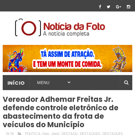
INÍCIO
Vereador Adhemar Freitas Jr.
defende controle eletrônico de
abastecimento da frota de
veículos do Município
19:19
. POLITICA
,
Des
,
dest
,
DESTAQU
,
DESTAQUES
,
DESTAQUES.
,