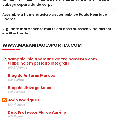
Homem atropelado por trem da Vale em Porto Franco tem
cabeça separada do corpo
Assembleia homenageia o gestor público Paulo Henrique
Soares
Vigilante maranhense morto em obra buscava vida melhor
em Uberlândia
WWW.MARANHAOESPORTES.COM
Sampaio inicia semana de treinamento com
trabalho em período integral |
Há 21 horas
Blog do Antonio Marcos
Há 6 dias
Blog do Jhivago Sales
Há 2 anos
João Rodrigues
Há 4 anos
Dep. Professor Marco Aurélio
Há 5 anos