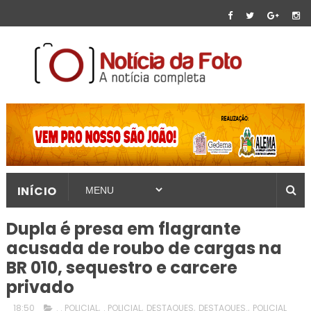
INÍCIO
Dupla é presa em flagrante
acusada de roubo de cargas na
BR 010, sequestro e carcere
privado
18:50
. . POLICIAL
,
. POLICIAL
,
DESTAQUES
,
DESTAQUES.
,
POLICIAL